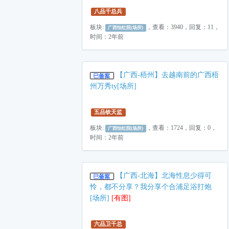
八品千总兵
板块:
，查看：3940，回复：11，
广西怡红院(场所)
时间：2年前
【广西-梧州】去越南前的广西梧
州万秀ty[场所]
五品钦天监
板块:
，查看：1724，回复：0，
广西怡红院(场所)
时间：2年前
【广西-北海】北海性息少得可
怜，都不分享？我分享个合浦足浴打炮
[场所]
[有图]
六品卫千总