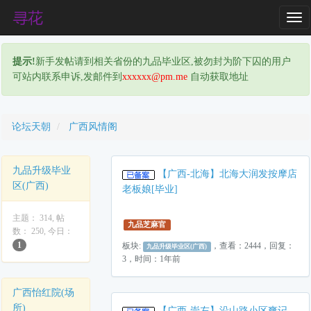
T
o
g
提示!
新手发帖请到相关省份的九品毕业区,被勿封为阶下囚的用户
g
可站内联系申诉,发邮件到
xxxxxx@pm.me
自动获取地址
l
e
N
a
论坛天朝
广西风情阁
v
i
九品升级毕业
g
【广西-北海】北海大润发按摩店
区(广西)
a
老板娘[毕业]
t
i
主题： 314, 帖
九品芝麻官
数： 250, 今日：
o
1
板块:
，查看：2444，回复：
九品升级毕业区(广西)
n
3，时间：1年前
广西怡红院(场
所)
【广西-崇左】沿山路小区爽记