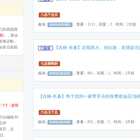
八品千总兵
板块:
，查看：1113，回复：2，时间：2月前
吉林怡红院(场所)
己的原战报
报
），新会
发验证帖，
帖多点鼓励
【吉林-长春】近期风大，别白跑，友情提示[
七品都骑尉
板块:
，查看：861，回复：2，时间：2月前
吉林怡红院(场所)
【吉林-长春】终于找到一家带手法的按摩推油店[场所
/ YY / 虚假
六品卫千总
可以编辑/补
板块:
，查看：852，回复：5，时间：3月前
吉林怡红院(场所)
点评
留言，点
过