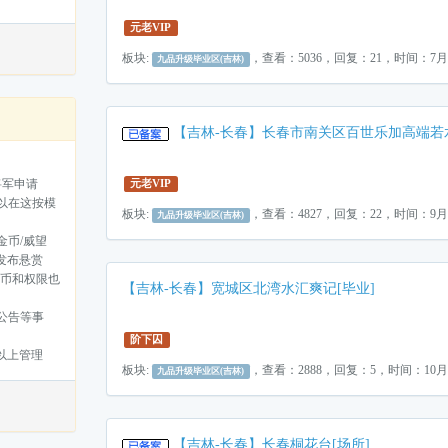
元老VIP
板块:
，查看：5036，回复：21，时间：7
九品升级毕业区(吉林)
【吉林-长春】长春市南关区百世乐加高端若水
将军申请
元老VIP
以在这按模
板块:
，查看：4827，回复：22，时间：9
九品升级毕业区(吉林)
金币/威望
以发布悬赏
金币和权限也
【吉林-长春】宽城区北湾水汇爽记[毕业]
公告等事
阶下囚
)以上管理
板块:
，查看：2888，回复：5，时间：10
九品升级毕业区(吉林)
【吉林-长春】长春桐花台[场所]