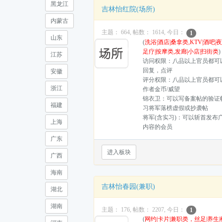
黑龙江
吉林怡红院(场所)
内蒙古
主题： 664, 帖数： 1614, 今日：
1
山东
(
洗浴|酒店|桑拿类,KTV|酒吧|
足疗|按摩类,发廊|小店|扫街类
)
江苏
访问权限：八品以上官员都可
回复，点评
安徽
评分权限：八品以上官员都可
浙江
作者金币/威望
锦衣卫：可以写备案帖的验证
福建
习将军落榜虚假或抄袭帖
将军(含实习)：可以斩首发布
上海
内容的会员
广东
进入板块
广西
海南
吉林怡春园(兼职)
湖北
湖南
主题： 176, 帖数： 2207, 今日：
1
(
网约|卡片|兼职类，丝足|养生