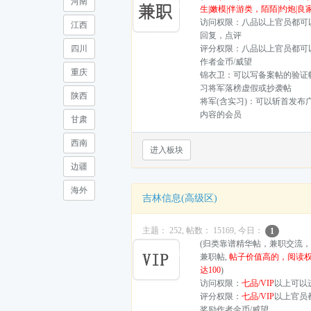
河南
生|嫩模|伴游类，陌陌|约炮|良
访问权限：八品以上官员都可
江西
回复，点评
评分权限：八品以上官员都可
四川
作者金币/威望
重庆
锦衣卫：可以写备案帖的验证
习将军落榜虚假或抄袭帖
陕西
将军(含实习)：可以斩首发布
内容的会员
甘肃
西南
进入板块
边疆
海外
吉林信息(高级区)
主题： 252, 帖数： 15169, 今日：
1
(归类靠谱精华帖，兼职交流
兼职帖,
帖子价值高的，阅读
达100
)
访问权限：
七品/VIP
以上可以
评分权限：
七品/VIP
以上官员
奖励作者金币/威望