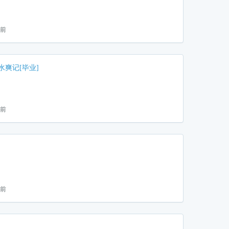
月前
爽记[毕业]
月前
月前