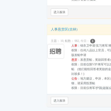
进入板块
人事悬赏区(吉林)
主题： 10, 帖数： 982, 今日：
1
人事
：锦衣卫申请/实习将军/
权限：任何八品以上官员，可
版发帖申请
悬赏
：发悬赏帖，奖励回答者
权限：目前仅限VIP/将军可
帖 (他们能给回答者奖励的
比较多！)
公告
：地方建议，申诉，本区
物，请采用投票帖
权限：目前仅将军/护国(超版
进入板块