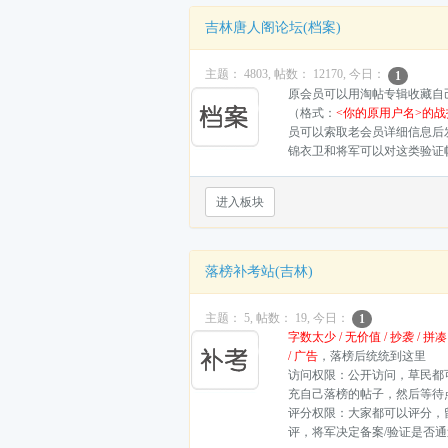
吉林唐人阁论坛(档案)
主题： 4803, 帖数： 12170, 今日：
1
原会员可以用淘帖专辑收藏自
（格式：
<你的原用户名>的战
员可以索取老会员详细信息后
锦衣卫和将军可以对这类验证
进入板块
落榜补考站(吉林)
主题： 5, 帖数： 19, 今日：
1
字数太少 / 无价值 / 抄袭 / 拼凑 
/ 广告
，落榜后统统到这里
访问权限：公开访问，草民都
充自己落榜的帖子，然后等待
评分权限：大家都可以评分，
评，将军决定备案/验证是否通