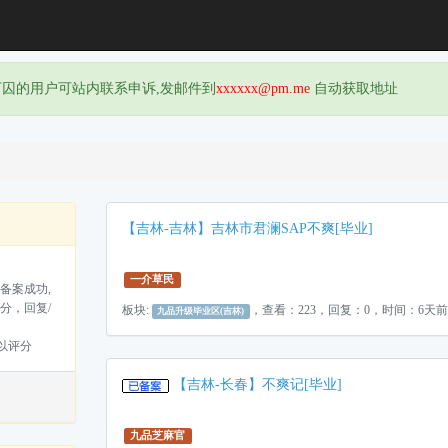
下囚的用户可站内联系申诉,发邮件到
xxxxxx@pm.me
自动获取地址
【吉林-吉林】吉林市君澜SAP不爽[毕业]
一介草民
备案成功,
分，回复/
板块:
，查看：223，回复：0，时间：6天前
九品升级毕业区(吉林)
以评分
【吉林-长春】不爽记[毕业]
九品芝麻官