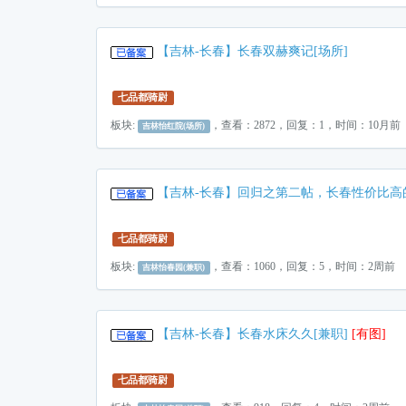
【吉林-长春】长春双赫爽记[场所]
七品都骑尉
板块:
，查看：2872，回复：1，时间：10月前
吉林怡红院(场所)
【吉林-长春】回归之第二帖，长春性价比高
七品都骑尉
板块:
，查看：1060，回复：5，时间：2周前
吉林怡春园(兼职)
【吉林-长春】长春水床久久[兼职]
[有图]
七品都骑尉