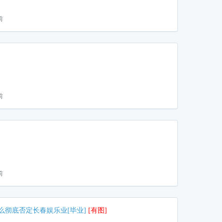
前
前
前
么彻底否定长春娱乐业[毕业]
[有图]