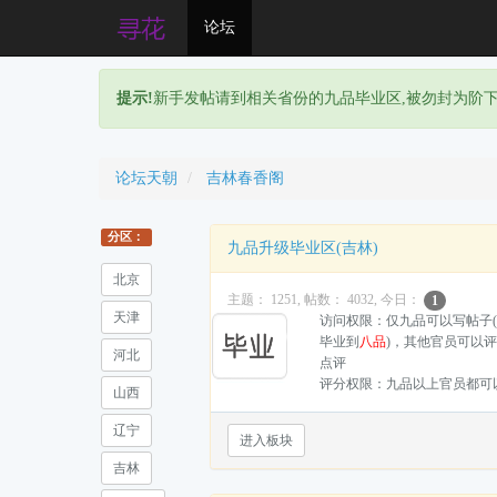
论坛
提示!
新手发帖请到相关省份的九品毕业区,被勿封为阶
论坛天朝
吉林春香阁
分区：
九品升级毕业区(吉林)
北京
主题： 1251, 帖数： 4032, 今日：
1
天津
访问权限：仅九品可以写帖子(
毕业到
八品
)，其他官员可以评
河北
点评
评分权限：九品以上官员都可
山西
辽宁
进入板块
吉林