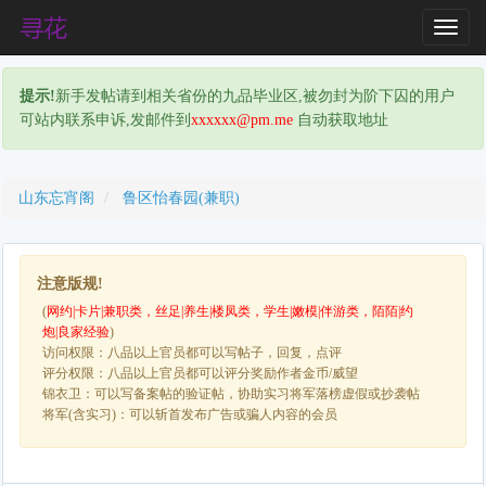
T
o
g
提示!
新手发帖请到相关省份的九品毕业区,被勿封为阶下囚的用户
g
可站内联系申诉,发邮件到
xxxxxx@pm.me
自动获取地址
l
e
N
a
山东忘宵阁
鲁区怡春园(兼职)
v
i
g
注意版规!
a
(
网约|卡片|兼职类，丝足|养生|楼凤类，学生|嫩模|伴游类，陌陌|约
t
炮|良家经验
)
i
访问权限：八品以上官员都可以写帖子，回复，点评
o
评分权限：八品以上官员都可以评分奖励作者金币/威望
n
锦衣卫：可以写备案帖的验证帖，协助实习将军落榜虚假或抄袭帖
将军(含实习)：可以斩首发布广告或骗人内容的会员