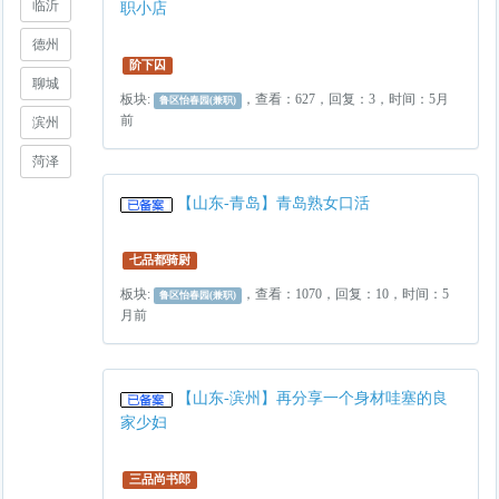
临沂
职小店
德州
阶下囚
聊城
板块:
，查看：627，回复：3，时间：5月
鲁区怡春园(兼职)
前
滨州
菏泽
【山东-青岛】青岛熟女口活
七品都骑尉
板块:
，查看：1070，回复：10，时间：5
鲁区怡春园(兼职)
月前
【山东-滨州】再分享一个身材哇塞的良
家少妇
三品尚书郎