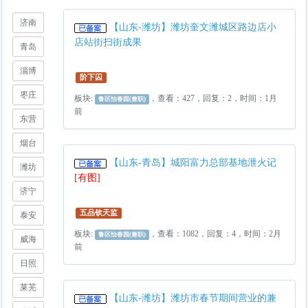
济南
【山东-潍坊】潍坊奎文潍城区路边店小
店站街扫街成果
青岛
淄博
阶下囚
枣庄
板块:
，查看：427，回复：2，时间：1月
鲁区怡春园(兼职)
前
东营
烟台
【山东-青岛】城阳富力总部基地泄火记
潍坊
[有图]
济宁
五品钦天监
泰安
板块:
，查看：1082，回复：4，时间：2月
鲁区怡春园(兼职)
威海
前
日照
莱芜
【山东-潍坊】潍坊市春节期间营业的兼