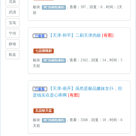
北辰
板块:
，查看：397，回复：0，时间：2天
津门怡春院(兼职)
武清
前
宝坻
宁河
【天津-和平】二刷天津伪娘
[有图]
静海
七品都骑尉
蓟县
板块:
，查看：2162，回复：14，时间：5
津门怡春院(兼职)
天前
【天津-南开】虽然是极品嫩妹女仆，但
是钱实在是心疼啊
[有图]
五品钦天监
板块:
，查看：3508，回复：18，时间：6
津门怡春院(兼职)
天前