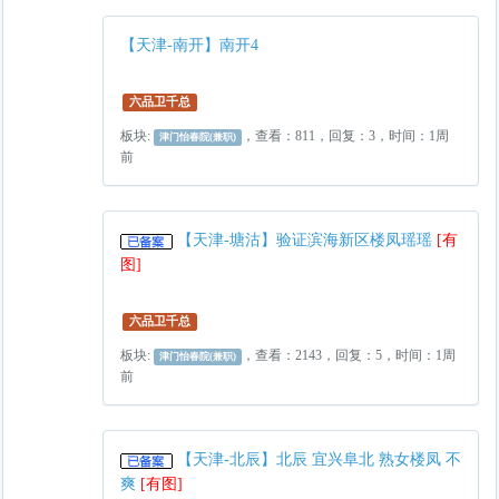
【天津-南开】南开4
六品卫千总
板块:
，查看：811，回复：3，时间：1周
津门怡春院(兼职)
前
【天津-塘沽】验证滨海新区楼凤瑶瑶
[有
图]
六品卫千总
板块:
，查看：2143，回复：5，时间：1周
津门怡春院(兼职)
前
【天津-北辰】北辰 宜兴阜北 熟女楼凤 不
爽
[有图]