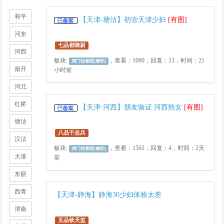
和平
【天津-塘沽】初尝天津少妇
[有图]
河东
七品都骑尉
河西
板块:
，查看：1090，回复：13，时间：21
津门怡春院(兼职)
南开
小时前
河北
红桥
【天津-河西】朋友验证 河西熟女
[有图]
塘沽
八品千总兵
汉沽
板块:
，查看：1592，回复：4，时间：2天
津门怡春院(兼职)
大港
前
东丽
西青
【天津-静海】静海30少妇体验太差
津南
五品钦天监