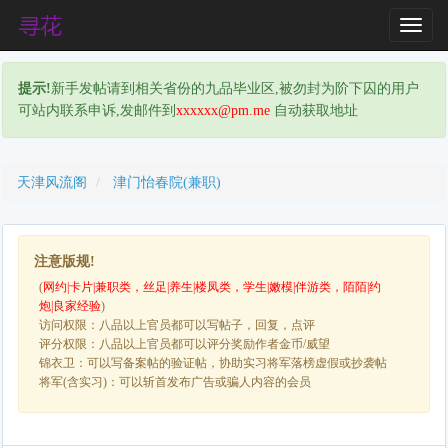
T
o
g
提示!
新手发帖请到相关省份的九品毕业区,被勿封为阶下囚的用户
g
可站内联系申诉,发邮件到
xxxxxx@pm.me
自动获取地址
l
e
N
a
天津风流阁
津门怡春院(兼职)
v
i
g
注意版规!
a
(
网约|卡片|兼职类，丝足|养生|楼凤类，学生|嫩模|伴游类，陌陌|约
t
炮|良家经验
)
i
访问权限：八品以上官员都可以写帖子，回复，点评
o
评分权限：八品以上官员都可以评分奖励作者金币/威望
n
锦衣卫：可以写备案帖的验证帖，协助实习将军落榜虚假或抄袭帖
将军(含实习)：可以斩首发布广告或骗人内容的会员