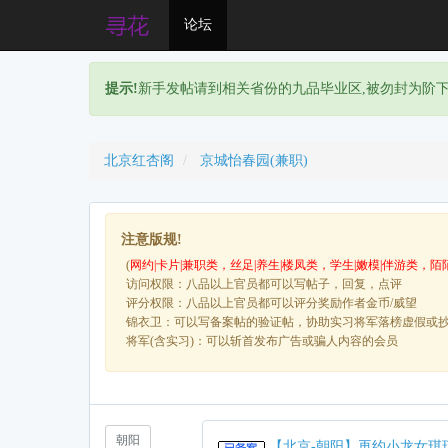
论坛
提示!
新手发帖请到相关省份的九品毕业区,被勿封为阶
北京红杏阁
京城怡春园(兼职)
注意版规!
(
网约|卡片|兼职类，丝足|养生|楼凤类，学生|嫩模|伴游类，陌
访问权限：八品以上官员都可以写帖子，回复，点评
评分权限：八品以上官员都可以评分奖励作者金币/威望
锦衣卫：可以写备案帖的验证帖，协助实习将军落榜虚假或
将军(含实习)：可以斩首发布广告或骗人内容的会员
朝阳
【北京-朝阳】再约小龙女琪