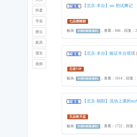
【北京-丰台】sm 初试爽记
怀柔
平谷
七品都骑尉
板块:
，查看：846，回复：
京城怡春园(兼职)
密云
延庆
望京
【北京-丰台】验证丰台瑶瑶
燕郊
元老VIP
板块:
，查看：1614，回复
京城怡春园(兼职)
【北京-朝阳】流动上课的m
五品钦天监
板块:
，查看：1722，回复：
京城怡春园(兼职)