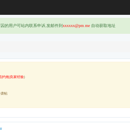
下囚的用户可站内联系申诉,发邮件到
xxxxxx@pm.me
自动获取地址
陌|约炮|良家经验
)
抄袭帖
琪