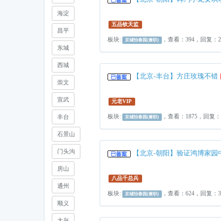
海淀
五品钦天监
昌平
板块:
，查看：394，回复：
京城怡春园(兼职)
东城
西城
【北京-丰台】方庄玫瑰不错
崇文
宣武
元老VIP
板块:
，查看：1875，回复
丰台
京城怡春园(兼职)
石景山
门头沟
【北京-朝阳】验证鸿博家园
房山
八品千总兵
通州
板块:
，查看：624，回复：
京城怡春园(兼职)
顺义
大兴