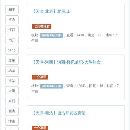
和平
【天津-北辰】北辰LB
河东
七品都骑尉
河西
板块:
，查看：6410，回复：12，时间：7
落榜补考站(天津)
南开
年前
河北
红桥
【天津-河西】河西-楼凤兼职-大胸熟女
塘沽
一介草民
汉沽
板块:
，查看：13043，回复：16，时间：7
落榜补考站(天津)
大港
年前
东丽
西青
【天津-塘沽】塘沽开发区爽记
津南
一介草民