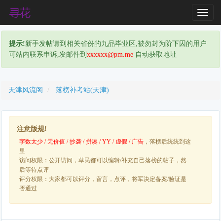
T
o
g
提示!
新手发帖请到相关省份的九品毕业区,被勿封为阶下囚的用户
g
可站内联系申诉,发邮件到
xxxxxx@pm.me
自动获取地址
l
e
N
a
天津风流阁
落榜补考站(天津)
v
i
g
注意版规!
a
字数太少 / 无价值 / 抄袭 / 拼凑 / YY / 虚假 / 广告
，落榜后统统到这
t
里
i
访问权限：公开访问，草民都可以编辑/补充自己落榜的帖子，然
o
后等待点评
n
评分权限：大家都可以评分，留言，点评，将军决定备案/验证是
否通过