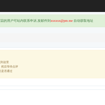
下囚的用户可站内联系申诉,发邮件到
xxxxxx@pm.me
自动获取地址
统到这里
，然后等待点评
证是否通过