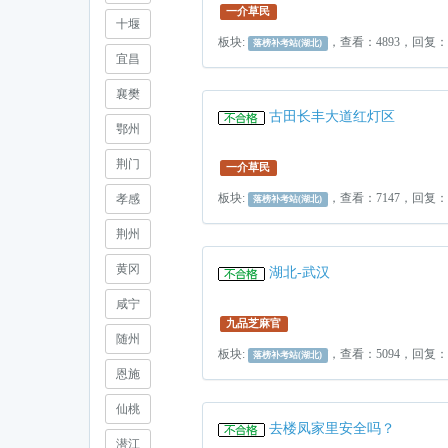
一介草民
十堰
板块:
，查看：4893，回复
落榜补考站(湖北)
宜昌
襄樊
古田长丰大道红灯区
鄂州
荆门
一介草民
板块:
，查看：7147，回复：
孝感
落榜补考站(湖北)
荆州
黄冈
湖北-武汉
咸宁
九品芝麻官
随州
板块:
，查看：5094，回复：
落榜补考站(湖北)
恩施
仙桃
去楼凤家里安全吗？
潜江