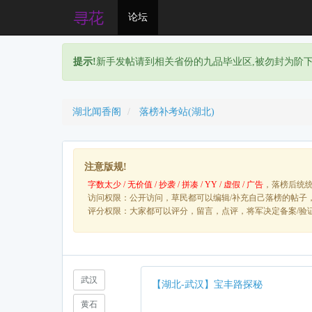
论坛
提示!
新手发帖请到相关省份的九品毕业区,被勿封为阶
湖北闻香阁
落榜补考站(湖北)
注意版规!
字数太少 / 无价值 / 抄袭 / 拼凑 / YY / 虚假 / 广告
，落榜后统
访问权限：公开访问，草民都可以编辑/补充自己落榜的帖子
评分权限：大家都可以评分，留言，点评，将军决定备案/验
武汉
【湖北-武汉】宝丰路探秘
黄石