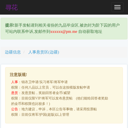
T
o
g
提示!
新手发帖请到相关省份的九品毕业区,被勿封为阶下囚的用户
g
可站内联系申诉,发邮件到
xxxxxx@pm.me
自动获取地址
l
e
N
a
边疆信息
人事悬赏区(边疆)
v
i
g
注意版规!
a
人事
：锦衣卫申请/实习将军/将军申请
t
权限：任何八品以上官员，可以在这按模版发帖申请
i
悬赏
：发悬赏帖，奖励回答者金币/威望
o
权限：目前仅限VIP/将军可以发布悬赏帖 (他们能给回答者奖励
n
的金币和权限也比较多！)
公告
：地方建议，申诉，本区公告等事物，请采用投票帖
权限：目前仅将军/护国(超版)以上管理