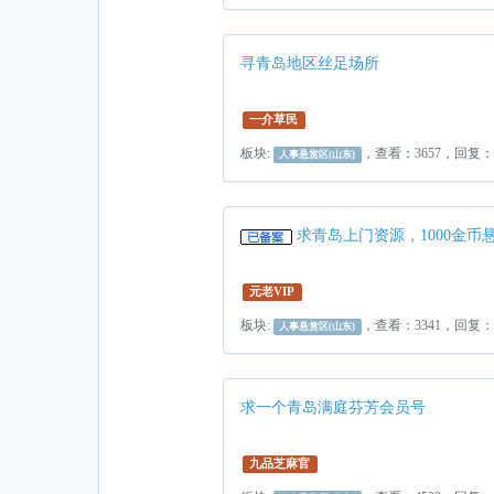
寻青岛地区丝足场所
一介草民
板块:
，查看：3657，回复
人事悬赏区(山东)
求青岛上门资源，1000金币
元老VIP
板块:
，查看：3341，回复
人事悬赏区(山东)
求一个青岛满庭芬芳会员号
九品芝麻官