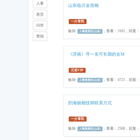
人事
山东临沂金佰翰
悬赏
一介草民
问答
板块:
，查看：3102，回复
人事悬赏区(山东)
警报
《济南》寻一名可长期的女M
元老VIP
板块:
，查看：4721，回复
人事悬赏区(山东)
韵海丽都技师联系方式
一介草民
板块:
，查看：2508，回复
人事悬赏区(山东)