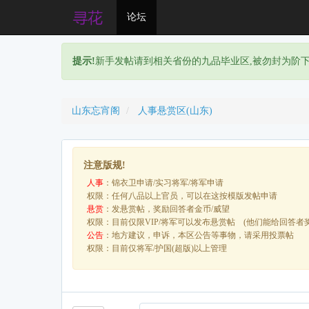
论坛
提示!
新手发帖请到相关省份的九品毕业区,被勿封为阶
山东忘宵阁
人事悬赏区(山东)
注意版规!
人事
：锦衣卫申请/实习将军/将军申请
权限：任何八品以上官员，可以在这按模版发帖申请
悬赏
：发悬赏帖，奖励回答者金币/威望
权限：目前仅限VIP/将军可以发布悬赏帖 (他们能给回答者
公告
：地方建议，申诉，本区公告等事物，请采用投票帖
权限：目前仅将军/护国(超版)以上管理