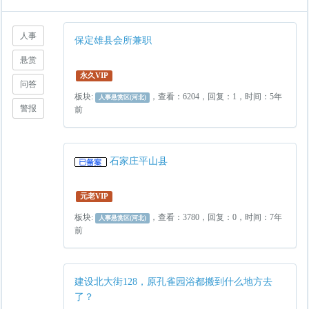
人事
保定雄县会所兼职
悬赏
永久VIP
问答
板块:
，查看：6204，回复：1，时间：5年
人事悬赏区(河北)
警报
前
石家庄平山县
元老VIP
板块:
，查看：3780，回复：0，时间：7年
人事悬赏区(河北)
前
建设北大街128，原孔雀园浴都搬到什么地方去
了？