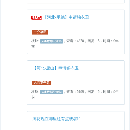
【河北-承德】申请锦衣卫
一介草民
板块:
，查看：4370，回复：5，时间：9年
人事悬赏区(河北)
前
【河北-唐山】申请锦衣卫
六品卫千总
板块:
，查看：5199，回复：5，时间：9年
人事悬赏区(河北)
前
廊坊现在哪里还有点或者lf