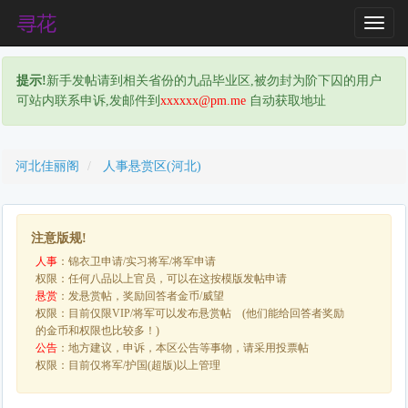
T
o
g
提示!
新手发帖请到相关省份的九品毕业区,被勿封为阶下囚的用户
g
可站内联系申诉,发邮件到
xxxxxx@pm.me
自动获取地址
l
e
N
a
河北佳丽阁
人事悬赏区(河北)
v
i
g
注意版规!
a
人事
：锦衣卫申请/实习将军/将军申请
t
权限：任何八品以上官员，可以在这按模版发帖申请
i
悬赏
：发悬赏帖，奖励回答者金币/威望
o
权限：目前仅限VIP/将军可以发布悬赏帖 (他们能给回答者奖励
n
的金币和权限也比较多！)
公告
：地方建议，申诉，本区公告等事物，请采用投票帖
权限：目前仅将军/护国(超版)以上管理