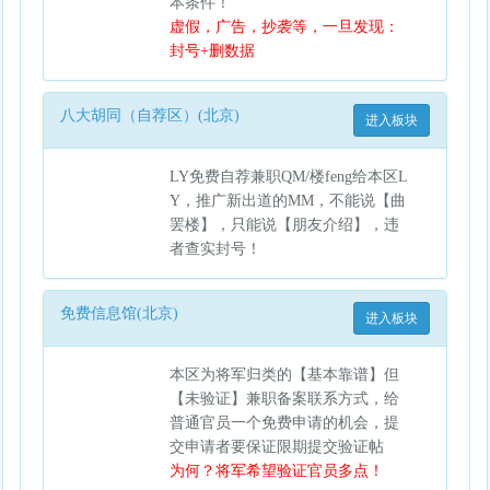
本条件！
虚假，广告，抄袭等，一旦发现：
封号+删数据
八大胡同（自荐区）(北京)
进入板块
LY免费自荐兼职QM/楼feng给本区L
Y，推广新出道的MM，不能说【曲
罢楼】，只能说【朋友介绍】，违
者查实封号！
免费信息馆(北京)
进入板块
本区为将军归类的【基本靠谱】但
【未验证】兼职备案联系方式，给
普通官员一个免费申请的机会，提
交申请者要保证限期提交验证帖
为何？将军希望验证官员多点！