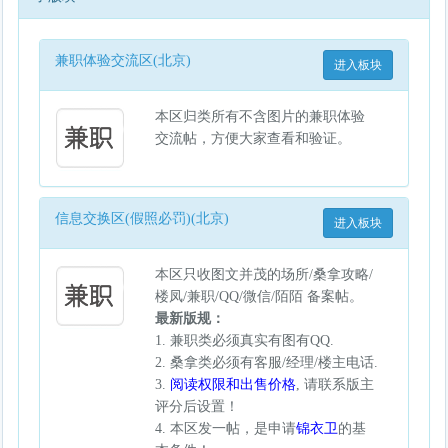
兼职体验交流区(北京)
进入板块
本区归类所有不含图片的兼职体验
交流帖，方便大家查看和验证。
信息交换区(假照必罚)(北京)
进入板块
本区只收图文并茂的场所/桑拿攻略/
楼凤/兼职/QQ/微信/陌陌 备案帖。
最新版规：
1. 兼职类必须真实有图有QQ.
2. 桑拿类必须有客服/经理/楼主电话.
3.
阅读权限和出售价格
, 请联系版主
评分后设置！
4. 本区发一帖，是申请
锦衣卫
的基