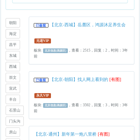
朝阳
【北京-西城】岳麓区，鸿源沐足养生会
海淀
元老VIP
昌平
板块:
，查看：2515，回复：2，时间：3年
北京信息(高级区)
东城
前
西城
崇文
【北京-朝阳】找人网上看到的
[有图]
宣武
永久VIP
丰台
板块:
，查看：3592，回复：3，时间：3年
北京信息(高级区)
石景山
前
门头沟
房山
【北京-通州】新年第一炮八里桥
[有图]