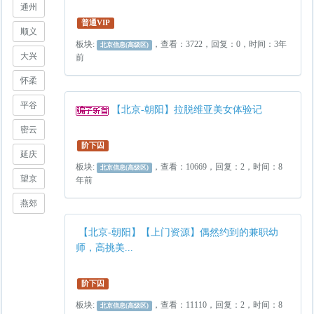
通州
普通VIP
顺义
板块:
，查看：3722，回复：0，时间：3年
北京信息(高级区)
大兴
前
怀柔
平谷
【北京-朝阳】拉脱维亚美女体验记
密云
阶下囚
延庆
板块:
，查看：10669，回复：2，时间：8
北京信息(高级区)
望京
年前
燕郊
【北京-朝阳】【上门资源】偶然约到的兼职幼
师，高挑美...
阶下囚
板块:
，查看：11110，回复：2，时间：8
北京信息(高级区)