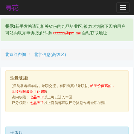
T
o
g
提示!
新手发帖请到相关省份的九品毕业区,被勿封为阶下囚的用户
g
可站内联系申诉,发邮件到
xxxxxx@pm.me
自动获取地址
l
e
N
a
北京红杏阁
北京信息(高级区)
v
i
g
注意版规!
a
(归类靠谱精华帖，兼职交流，有图有真相兼职帖,
帖子价值高的，
t
阅读权限最高可达100
)
i
访问权限：
七品/VIP
以上可以进入本区
o
评分权限：
七品/VIP
以上官员都可以评分奖励作者金币/威望
n
子版块