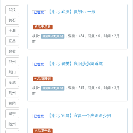
武汉
【湖北-武汉】夏初spa一般
黄石
八品千总兵
十堰
板块:
，查看：454，回复：0，时间：2月
荆楚风流史(场所)
宜昌
前
襄樊
鄂州
【湖北-襄樊】襄阳莎莎舞避坑
荆门
七品都骑尉
孝感
板块:
，查看：515，回复：0，时间：3月
荆楚风流史(场所)
荆州
前
黄冈
咸宁
【湖北-宜昌】宜昌一个爽歪歪少妇
随州
六品卫千总