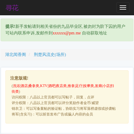
T
o
g
提示!
新手发帖请到相关省份的九品毕业区,被勿封为阶下囚的用户
g
可站内联系申诉,发邮件到
xxxxxx@pm.me
自动获取地址
l
e
N
a
湖北闻香阁
荆楚风流史(场所)
v
i
g
注意版规!
a
(
洗浴|酒店|桑拿类,KTV|酒吧|夜店类,推拿|足疗|按摩类,发廊|小店|扫
t
街类
)
i
访问权限：八品以上官员都可以写帖子，回复，点评
o
评分权限：八品以上官员都可以评分奖励作者金币/威望
n
锦衣卫：可以写备案帖的验证帖，协助实习将军落榜虚假或抄袭帖
将军(含实习)：可以斩首发布广告或骗人内容的会员