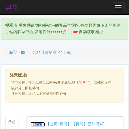
T
o
g
提示!
新手发帖请到相关省份的九品毕业区,被勿封为阶下囚的用户
g
可站内联系申诉,发邮件到
xxxxxx@pm.me
自动获取地址
l
e
N
a
上海宝玉阁
九品升级毕业区(上海)
v
i
g
注意版规!
a
访问权限：仅九品可以写帖子(备案成功,毕业到
八品
)，其他官员可
t
以评分，回复/点评
i
评分权限：九品以上官员都可以评分
o
n
黄浦
【上海-青浦】【青浦】云沐湾4T