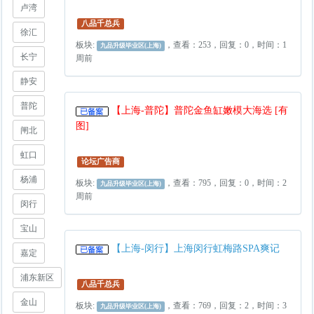
卢湾
八品千总兵
徐汇
板块:
，查看：253，回复：0，时间：1
九品升级毕业区(上海)
长宁
周前
静安
普陀
【上海-普陀】普陀金鱼缸嫩模大海选 [有
图]
闸北
虹口
论坛广告商
杨浦
板块:
，查看：795，回复：0，时间：2
九品升级毕业区(上海)
周前
闵行
宝山
【上海-闵行】上海闵行虹梅路SPA爽记
嘉定
浦东新区
八品千总兵
金山
板块:
，查看：769，回复：2，时间：3
九品升级毕业区(上海)