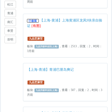
周前
松江
青浦
【上海-黄浦】上海黄浦区龙凤9块亲自验
南汇
证
[有图]
奉贤
九品芝麻官
崇明
板块:
，查看：2513，回复：2，时间：
九品升级毕业区(上海)
3月前
【上海-青浦】青浦巴厘岛爽记
九品芝麻官
板块:
，查看：507，回复：2，时间：3
九品升级毕业区(上海)
月前